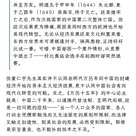
并至齐发。明遂先于甲申年（1644）失北都,复
于乙酉年（1645）丧南京,终于灭亡。这是继宋
亡之后,作为汉族国家的中国第二次整体亡国。但
这次后果更为惨痛,原因是同时西方的欧洲也开始
其现代转型。无论从经济发展还是文化积累来看,
东西方世界本可谓棋逢对手、铢两悉称,正待好好
比试一番。可惜,中国却因一个意外情形,从竞赛
中退出了——好比奥运会选手在起跑时却突然退
赛。
但黄仁宇先生其实并不认同在明代万历年间中国的封建
经济开始向资本主义经济进展,更不认同中国社会有向
现代化转变的可能。反之,《万历十五年》的中心论点
就是：中国二千年来, 以道德代替法制, 至明代而极,这
是一切问题的症结——“当一个人口众多的国家, 各人
行动全凭儒家粗浅而又无法固定的原则所限制,而法律
又缺乏创造性, 则其社会的发展,必然受到限制。即使
是宗旨善良, 也不能补助技术之不及。”