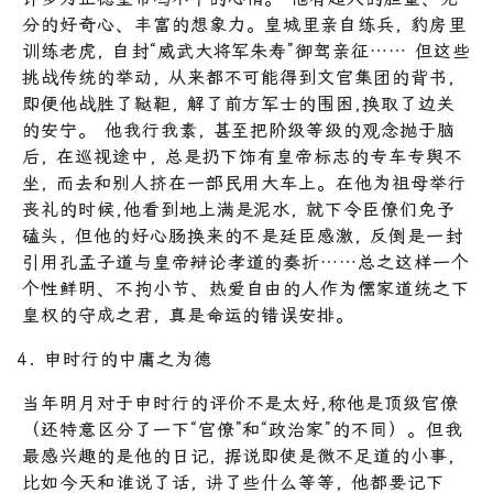
分的好奇心、丰富的想象力。皇城里亲自练兵, 豹房里
训练老虎, 自封“威武大将军朱寿”御驾亲征…… 但这些
挑战传统的举动, 从来都不可能得到文官集团的背书,
即便他战胜了鞑靼, 解了前方军士的围困,换取了边关
的安宁。 他我行我素, 甚至把阶级等级的观念抛于脑
后, 在巡视途中, 总是扔下饰有皇帝标志的专车专舆不
坐, 而去和别人挤在一部民用大车上。在他为祖母举行
丧礼的时候,他看到地上满是泥水, 就下令臣僚们免予
磕头, 但他的好心肠换来的不是廷臣感激, 反倒是一封
引用孔孟子道与皇帝辩论孝道的奏折……总之这样一个
个性鲜明、不拘小节、热爱自由的人作为儒家道统之下
皇权的守成之君, 真是命运的错误安排。
申时行的中庸之为德
当年明月对于申时行的评价不是太好,称他是顶级官僚
（还特意区分了一下“官僚”和“政治家”的不同）。但我
最感兴趣的是他的日记, 据说即使是微不足道的小事,
比如今天和谁说了话, 讲了些什么等等, 他都要记下