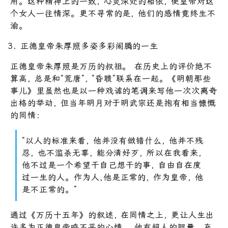
用。这种精神上的一致, 心灵深处的相依, 使皇帝对这
个女人一往情深。更不寻常的是, 他们的感情竟终生不
渝。
正德皇帝朱厚照多姿多彩闹腾的一生
正德皇帝朱厚照是万历的叔祖。 在历史上的评价绝不
算高, 总是和“荒唐”, “昏聩”联系在一起。《明朝那些
事儿》里虽然也是以一种戏谑的笔调来写他一次次离奇
出格的举动, 但当年明月对于明武宗还是抱有相当慷慨
的同情：
“以人的标准来看, 他并没有做错什么, 他并不残
忍, 也不滥杀无辜, 能分清好歹, 所以在我看来,
他不过是一个希望干自己想干的事, 自由自在度
过一生的人。作为人,他是正常的, 作为皇帝, 他
是不正常的。”
通过《万历十五年》的叙述, 在同情之上, 更让人生出
许多为正德皇帝鸣不平的心情。 他有超人的胆量、充