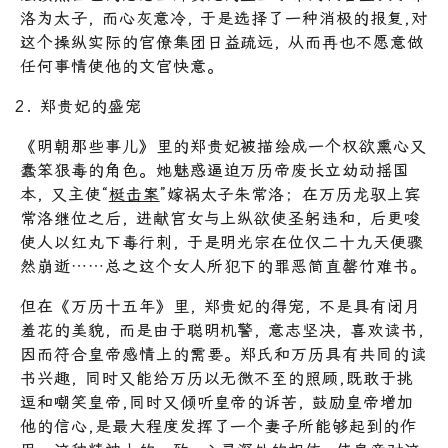
洛为太子, 而心灰意冷, 于是选择了一种消极的报复,对
这个操纵实际的官僚集团日益疏远, 从而再也不愿意做
任何事情使他的文官快意。
郑贵妃的盛宠
《明朝那些事儿》里的郑贵妃被描绘成一个权欲熏心又
蠢笨狠毒的角色。她魅惑逼迫万历帝废长立幼动摇国
本, 又主使“
梃击案
”嫁祸太子朱常洛；在万历龙驭上宾
常洛继位之后, 进献宫女与上纵欲使圣躬违和, 后更唆
使人以红丸下毒行刺, 于是明光宗在位仅二十九天便骤
然崩逝……总之这个女人所犯下的罪恶简直罄竹难书。
但在《万历十五年》里, 郑贵妃的得宠, 不是具有闭月
羞花的美貌, 而是由于聪明机警, 意志坚决, 喜欢读书,
因而符合皇帝感情上的需要。郑氏和万历具有共同的读
书兴趣, 同时又能给万历以无微不至的照顾,既敢于挑
逗和嘲笑皇帝,同时又倾听皇帝的诉苦, 鼓励皇帝增加
他的信心,是最大程度发挥了一个妻子所能够起到的作