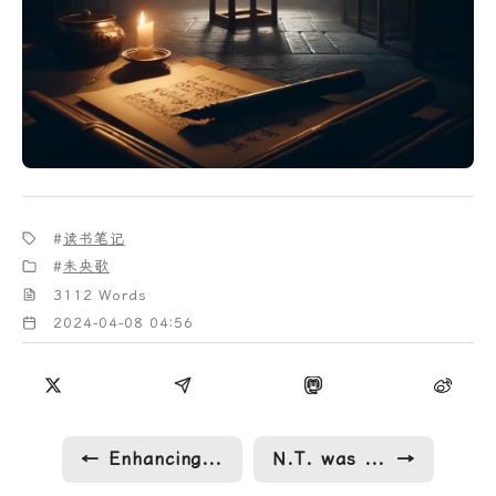
读书笔记
未央歌
3112 Words
2024-04-08 04:56
←
Enhancing Workflow Efficiency: Practical Git Strategies in Action
N.T. was the hint for 2023
→