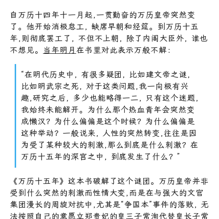
自万历十四年十一月起,一贯勤奋的万历皇帝突然变
了。他开始消极怠工, 缺席早朝和经筵。到万历十五
年,则彻底罢工了, 不但不上朝, 除了内阁大臣外, 谁也
不想见。
当年明月
在书里对此表示万般不解：
“在明代历史中, 有很多疑团, 比如建文帝之谜,
比如明武宗之死, 对于这类问题,我一向极有兴
趣,研究之后, 多少也能略得一二, 只有这个迷题,
我始终未能解开。为什么那个热血青年会突然变
成懒汉？为什么偏偏是这个时候？为什么偏偏是
这种举动？一般说来, 人性的突然转变,往往是因
为受了某种较大的刺激,那么到底是什么刺激？在
万历十五年的深宫之中, 到底发生了什么？”
《万历十五年》这本书破解了这个谜团。万历皇帝并非
受到什么突然的刺激而性情大变,而是在与强大的文官
集团漫长的周旋对抗中,尤其是“争国本”事件的落败, 无
法按照自己的意愿立郑贵妃的皇三子常洵代替皇长子常