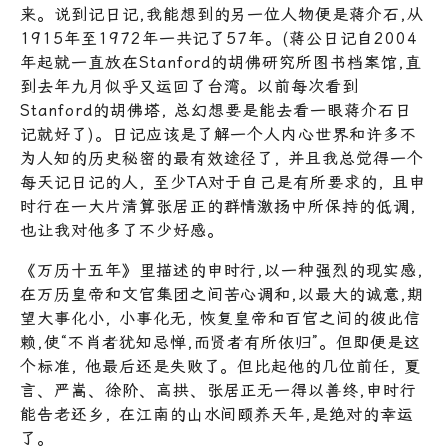
来。说到记日记,我能想到的另一位人物便是蒋介石,从
1915年至1972年一共记了57年。(蒋公日记自2004
年起就一直放在Stanford的胡佛研究所图书档案馆,直
到去年九月似乎又运回了台湾。以前每次看到
Stanford的胡佛塔, 总幻想要是能去看一眼蒋介石日
记就好了)。日记应该是了解一个人内心世界和许多不
为人知的历史秘密的最有效途径了, 并且我总觉得一个
每天记日记的人, 至少TA对于自己是有所要求的, 且申
时行在一大片清算张居正的群情激扬中所保持的低调,
也让我对他多了不少好感。
《万历十五年》里描述的申时行,以一种强烈的现实感,
在万历皇帝和文官集团之间苦心调和,以最大的诚意,期
望大事化小, 小事化无, 恢复皇帝和百官之间的彼此信
赖,使“不肖者犹知忌惮,而贤者有所依归”。但即便是这
个标准, 他最后还是失败了。但比起他的几位前任, 夏
言、严嵩、徐阶、高拱、张居正无一得以善终,申时行
能告老还乡, 在江南的山水间颐养天年,是绝对的幸运
了。