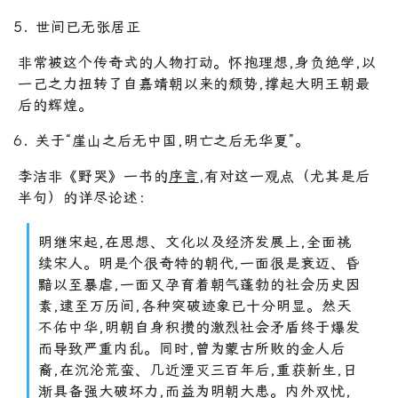
世间已无张居正
非常被这个传奇式的人物打动。怀抱理想,身负绝学,以
一己之力扭转了自嘉靖朝以来的颓势,撑起大明王朝最
后的辉煌。
关于“崖山之后无中国,明亡之后无华夏”。
李洁非《野哭》一书的
序言
,有对这一观点（尤其是后
半句）的详尽论述：
明继宋起,在思想、文化以及经济发展上,全面祧
续宋人。明是个很奇特的朝代,一面很是衰迈、昏
黯以至暴虐,一面又孕育着朝气蓬勃的社会历史因
素,逮至万历间,各种突破迹象已十分明显。然天
不佑中华,明朝自身积攒的激烈社会矛盾终于爆发
而导致严重内乱。同时,曾为蒙古所败的金人后
裔,在沉沦荒蛮、几近湮灭三百年后,重获新生,日
渐具备强大破坏力,而益为明朝大患。内外双忧,