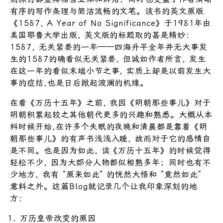
有序的写作条理与简洁流畅的文笔。该书的英文原版
《1587, A Year of No Significance》于1981年由
美国耶鲁大学出版, 英文版的标题取的甚是精妙：
1587, 无关紧要的一年——四海升平全年并无大事发
生的1587的确看似无关紧要, 但诚如作者所言, 发生
在这一年的看似末端小节之事, 实质上却是以前发生大
事的症结,也是日后掀起波澜的机缘。
在看《万历十五年》之前, 我因《明朝那些事儿》对于
明朝积累起较之其他朝代更多的兴趣和熟悉。大概从本
科时候开始,在许多个失眠的夜晚和清晨都是靠着《明
朝那些事儿》的有声书浅浅入睡, 故而对于它的感情自
是不同。也是因为如此, 读《万历十五年》的时候觉得
轻松不少, 因为大部分人物都似相熟多年；同时也有不
少地方, 我有 “原来如此” 的恍然大悟和 “竟然如此”
意料之外。这篇Blog就记录几个让我印象深刻的地
方：
万历皇帝改变的原因