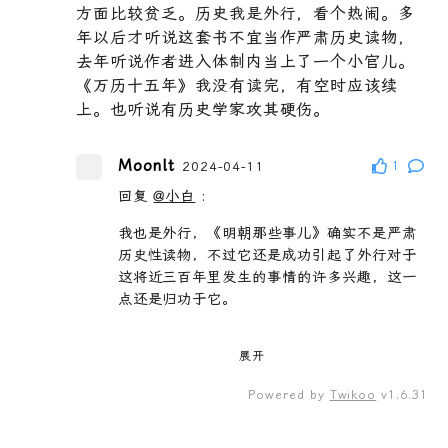
方面比较贫乏。历史我是外行，看个热闹。多
年以后才听说这套书不宜当作严肃历史读物，
去年听说作者进入体制内当上了一个小官儿。
《万历十五年》我没有读完，有空时应该续
上。也听说有历史学家攻其硬伤。
Moonlt
2024-04-11
1
回复
@小白
:
我也是外行，《明朝那些事儿》确实不是严肃
历史性读物，不过它还是成功引起了外行对于
这将近三百年里发生的事情的许多兴趣，这一
点还是归功于它。
小白
2024-04-12
1
展开
回复
@Moonlt
:
Powered by
Twikoo
v1.6.31
我对明朝历史知识的主要来源只有三个：中学
《中国历史》课本、《上下五千年》、《明朝