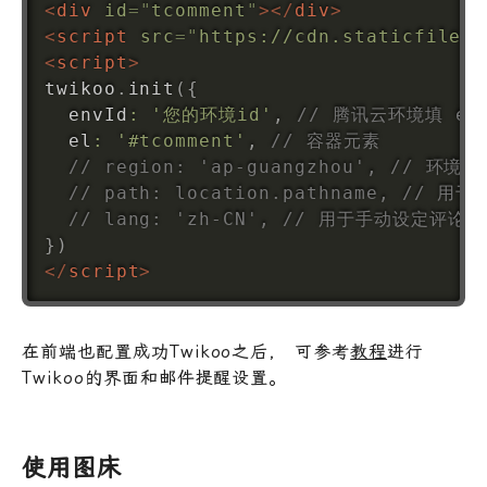
<
div
id
=
"
tcomment
"
>
</
div
>
<
script
src
=
"
https://cdn.staticfile.o
<
script
>
twikoo
.
init
(
{
  envId
:
'您的环境id'
,
// 腾讯云环境填 env
  el
:
'#tcomment'
,
// 容器元素
// region: 'ap-guangzhou', // 环
// path: location.pathname, /
// lang: 'zh-CN', // 用于手动设定评论区语言
}
)
</
script
>
在前端也配置成功Twikoo之后， 可参考
教程
进行
Twikoo的界面和邮件提醒设置。
使用图床