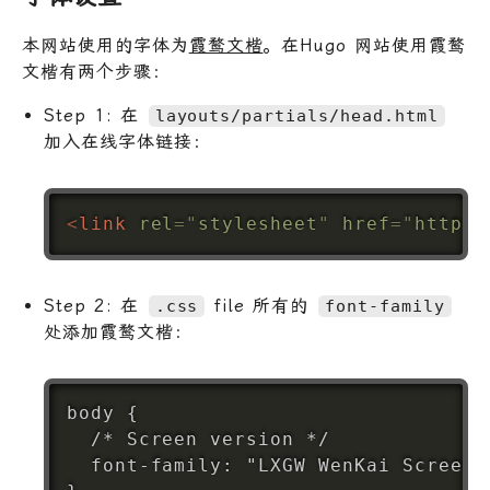
本网站使用的字体为
霞鹜文楷
。在Hugo 网站使用霞鹜
文楷有两个步骤：
Step 1: 在
layouts/partials/head.html
加入在线字体链接：
<
link
rel
=
"
stylesheet
"
href
=
"
https:
Step 2: 在
file 所有的
.css
font-family
处添加霞鹜文楷：
body {

  /* Screen version */

  font-family: "LXGW WenKai Screen",