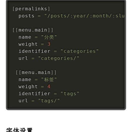
[
permalinks
]
  posts 
=
"/posts/:year/:month/:slug/
[
[
menu.main
]
]
  name 
=
"分类"
  weight 
=
3
  identifier 
=
"categories"
  url 
=
"categories/"
[
[
menu.main
]
]
  name 
=
"标签"
  weight 
=
4
  identifier 
=
"tags"
  url 
=
"tags/"
字体设置