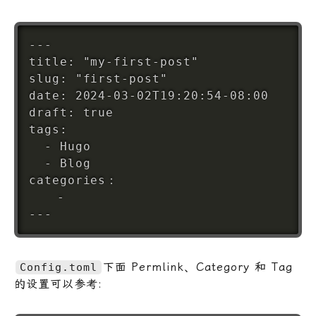
---

title: "my-first-post"

slug: "first-post"

date: 2024-03-02T19:20:54-08:00

draft: true

tags:

  - Hugo

  - Blog

categories：

	- 

下面 Permlink、Category 和 Tag
Config.toml
的设置可以参考: