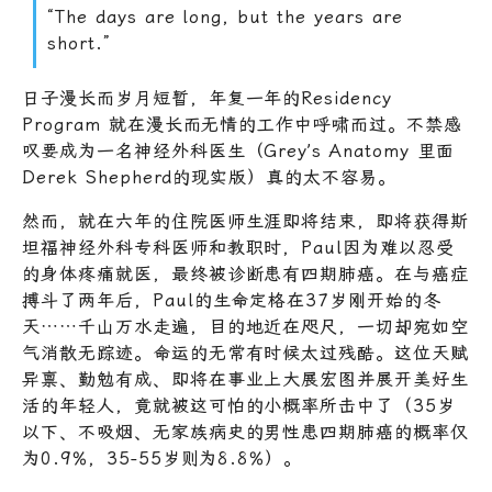
“The days are long, but the years are
short.”
日子漫长而岁月短暂，年复一年的Residency
Program 就在漫长而无情的工作中呼啸而过。不禁感
叹要成为一名神经外科医生（Grey’s Anatomy 里面
Derek Shepherd的现实版）真的太不容易。
然而，就在六年的住院医师生涯即将结束，即将获得斯
坦福神经外科专科医师和教职时，Paul因为难以忍受
的身体疼痛就医，最终被诊断患有四期肺癌。在与癌症
搏斗了两年后，Paul的生命定格在37岁刚开始的冬
天……千山万水走遍，目的地近在咫尺，一切却宛如空
气消散无踪迹。命运的无常有时候太过残酷。这位天赋
异禀、勤勉有成、即将在事业上大展宏图并展开美好生
活的年轻人，竟就被这可怕的小概率所击中了（35岁
以下、不吸烟、无家族病史的男性患四期肺癌的概率仅
为0.9%，35-55岁则为8.8%）。