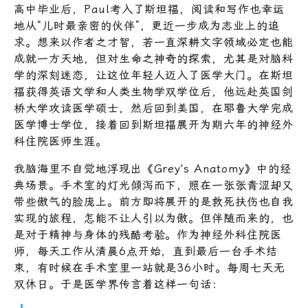
高中毕业后，Paul考入了斯坦福，阅读和写作也幸运
地从“儿时最亲密的伙伴”，更近一步成为志业上的追
求。想来以作者之才智，若一直深耕文字领域必定也能
成就一方天地，但对生命之神奇的探索，尤其是对脑科
学的深刻迷恋，让这位年轻人迈入了医学大门。在斯坦
福获得英语文学和人类生物学双学位后，他远赴英国剑
桥大学攻读医学硕士，然后回到美国，在耶鲁大学完成
医学博士学位，接着回到斯坦福展开为期六年的神经外
科住院医师生涯。
我脑海里不自觉地浮现出《Grey’s Anatomy》中的经
典场景。手术室的灯光倾泻而下，照在一张张青涩却又
带些傲气的脸庞上。前方即将展开的是救死扶伤也自我
实现的旅程，怎能不让人引以为傲。但伴随而来的，也
是对于精神与身体的残酷考验。作为神经外科住院医
师，每天工作从清晨6点开始，直到最后一台手术结
束，有时候在手术室里一站就是36小时。每周七天无
双休日。于是医学界传言着这样一句话：