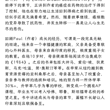
前停下的章节，正讲到作者的癌症在药物的治疗下得到
了控制，他也在努力地让生活回到得病之前到轨道，一
切似乎还是充满着希望。然而，随着故事继续，癌细胞
的变异导致了抗药性，并发生转移……真是让人心生无
尽的悲伤。
回顾Paul（作者）成长的经历，可谓是一段完美无缺
的坦途。他来自一个幸福健康的家庭，父亲是备受尊敬
的心外科医生，母亲来自南印度的移民，极度重视子女
的教育。在他10岁时，母亲便推荐他阅读乔治奥威尔
的《1984》。之后的书单包括大仲马、爱伦·坡、狄更
斯、马克·吐温、简·奥斯汀等等。在举家从纽约搬到教
育资源贫瘠的亚利桑那之后，母亲甚至加入了校董会，
亲自参与教师的选拔和培训。她的努力将一所休学率
30%+、升学率几乎为零的学校，转变成一个拥有AP
课程、毕业生可以考入哈佛、耶鲁、斯坦福等名校的希
望之星。书中讲述成长与母亲的章节，篇幅不长却让人
印象深刻且敬佩备至。