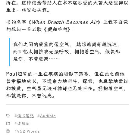
所在。这种信念帮助人在本不堪忍受的大苦大悲里得以
生出一些安心从容。
书的名字《
When Breath Becomes Air
》让我不自觉
的想起一首老歌《
爱如空气
》:
我们之间的爱重的像空气， 越想逃离却越沉迷，
而回忆太拥挤我无法呼吸，拥抱着空气，假装那
是你，不曾远离……
Paul短暂的一生在疾病的阴影下落幕，但在此之前他
曾幸福地成长，不遗余力地奋斗，探索，也真挚地爱过
和被爱。空气虽无迹可循却也无处不在。拥抱着空气，
那就是你，不曾远离。
读书笔记
Audible
徒然草
1952 Words