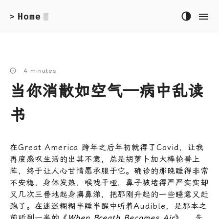
Home
>
4 minutes
当你消散如空气—病中乱读
书
在Great America 跨年之后年初就得了Covid，让我
再度感叹生活的出其不意，总是胡萝卜加大棒轮番上
阵，终于让人心甘情愿承服于它。确诊的那晚睡得非常
不安稳，身体发热，喉咙干哑，鼻子被堵得严严实实却
又几次三番地起身擤鼻涕，把那刚升起的一些睡意又赶
跑了。在迷迷糊糊半睡半醒中听着Audible，是那本之
前听到一半的《
When Breath Becomes Air
》。 先