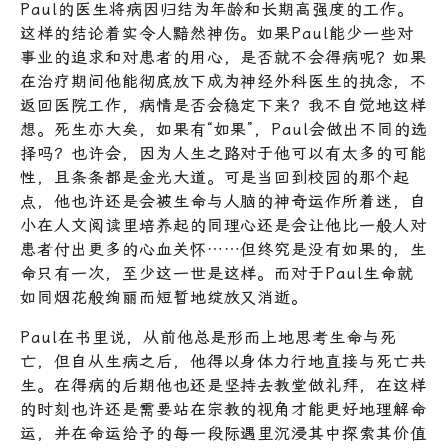
Paul的医生将病因归结为年龄和长期高强度的工作。
这样的结论着实令人黯然神伤。如果Paul能少一些对
事业的追求和对患者的用心，是否就不会得病呢？如果
在治疗期间他能彻底放下成为神经外科医生的执念，不
返回医院工作，病情是否会稳定下来？我不自觉地这样
想。死生亦大矣，如果有“如果”，Paul会做出不同的选
择吗？也许会，因为人生之路对于他可以有太多的可能
性，且条条都是金光大道。可是当回到校园的那个起
点，他也许还是会被生命与人脑的神奇运作所着迷，自
小在人文阅读里培养起的同理心还是会让他比一般人对
患者付出更多的心血关怀……但终究是没有如果的，生
命只有一次，至少这一世是这样。而对于Paul生命就
如同烟花般绚丽而短暂地绽放又消逝。
Paul在书里说，从前他总是形而上地思考生命与死
亡，但自从生病之后，他得以身体力行地直接与死亡共
生。在得病的后期他也还是坚持去教堂做礼拜，在这样
的时刻也许还是需要站在宗教的视角才能更好地理解命
运，并在命运给予的每一段际遇里沉浸其中探索其价值